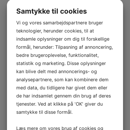
BOURGOGNE
–
Interesseret i vin?
Samtykke til cookies
ODOUL-
COQUARD
Vi og vores samarbejdspartnere bruger
Skriv dig op til nyheder fra Vintage Only.
BOURGOGNE
teknologier, herunder cookies, til at
Du modtager særtilbud en gang om ugen, information
–
om nye vinhuse i sortimentet, samt ekstraordinær
indsamle oplysninger om dig til forskellige
SOPHIE
information hvis der dukker noget op du ikke må gå
formål, herunder: Tilpasning af annoncering,
CINIER
glip af.
bedre brugeroplevelse, funktionalitet,
CÔTES
statistik og marketing. Disse oplysninger
DU
kan blive delt med annoncerings- og
Tilmeld
RHÔNE
analysepartnere, som kan kombinere dem
–
AURÉLIEN
med data, du tidligere har givet dem eller
CHATAGNIER
de har indsamlet gennem din brug af deres
CÔTES
tjenester. Ved at klikke på 'OK' giver du
DU
samtykke til disse formål.
RHÔNE
–
Læs mere om vores brug af cookies og