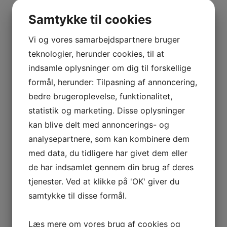
BOURGOGNE
Ingen varer i kurven.
–
Samtykke til cookies
ODOUL-
0
kr.
0,00
COQUARD
Vi og vores samarbejdspartnere bruger
0
BOURGOGNE
teknologier, herunder cookies, til at
–
Interesseret i vin?
indsamle oplysninger om dig til forskellige
SOPHIE
formål, herunder: Tilpasning af annoncering,
CINIER
Skriv dig op til nyheder fra Vintage Only.
bedre brugeroplevelse, funktionalitet,
CÔTES
Du modtager særtilbud en gang om ugen, information
statistik og marketing. Disse oplysninger
DU
om nye vinhuse i sortimentet, samt ekstraordinær
kan blive delt med annoncerings- og
RHÔNE
information hvis der dukker noget op du ikke må gå
analysepartnere, som kan kombinere dem
–
glip af.
AURÉLIEN
med data, du tidligere har givet dem eller
CHATAGNIER
de har indsamlet gennem din brug af deres
Tilmeld
CÔTES
tjenester. Ved at klikke på 'OK' giver du
DU
samtykke til disse formål.
RHÔNE
–
Læs mere om vores brug af cookies og