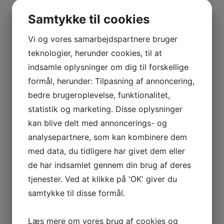
Vis flere
BOURGOGNE
Kurv
–
Samtykke til cookies
ODOUL-
COQUARD
Vi og vores samarbejdspartnere bruger
Ingen varer i kurven.
BOURGOGNE
teknologier, herunder cookies, til at
–
0
kr.
0,00
indsamle oplysninger om dig til forskellige
SOPHIE
0
formål, herunder: Tilpasning af annoncering,
CINIER
bedre brugeroplevelse, funktionalitet,
Interesseret i vin?
CÔTES
statistik og marketing. Disse oplysninger
DU
Skriv dig op til nyheder fra Vintage Only.
kan blive delt med annoncerings- og
RHÔNE
Du modtager særtilbud en gang om ugen, information
analysepartnere, som kan kombinere dem
–
om nye vinhuse i sortimentet, samt ekstraordinær
AURÉLIEN
med data, du tidligere har givet dem eller
information hvis der dukker noget op du ikke må gå
CHATAGNIER
de har indsamlet gennem din brug af deres
glip af.
CÔTES
tjenester. Ved at klikke på 'OK' giver du
DU
samtykke til disse formål.
RHÔNE
Tilmeld
–
Læs mere om vores brug af cookies og