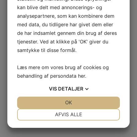
kan blive delt med annoncerings- og
analysepartnere, som kan kombinere dem
med data, du tidligere har givet dem eller
GAS
de har indsamlet gennem din brug af deres
tjenester. Ved at klikke på 'OK' giver du
samtykke til disse formål.
NCIA
– BODEGAS
Læs mere om vores brug af cookies og
L AGUILA
behandling af persondata
her
.
VIS
DETALJER
AS
JA
NEJ
OK
JA
NEJ
NØDVENDIGE
PRÆFERENCER
AFVIS ALLE
JA
NEJ
JA
NEJ
MARKETING
STATISTIK