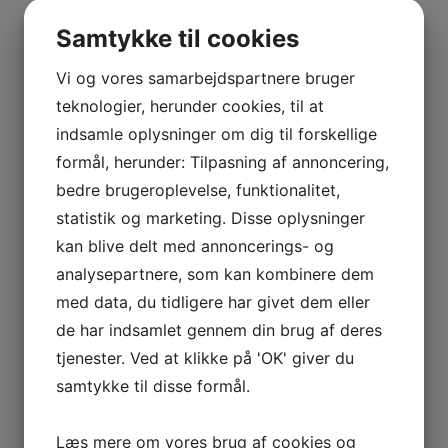
BOURGOGNE
vin. Pastora er i dag en grundsten for Manzanilla, en
–
Samtykke til cookies
eksklusiv vin som også findes i sortimentet.
ODOUL-
COQUARD
Vi og vores samarbejdspartnere bruger
Barbadillo laver også friske læskende hvidvine på
BOURGOGNE
teknologier, herunder cookies, til at
økologisk dyrkede Palomino-druer. Vine der er nemme
–
indsamle oplysninger om dig til forskellige
at holde af, ikke mindst til mange af sommerens
SOPHIE
formål, herunder: Tilpasning af annoncering,
grønne retter, men også gerne til salte sager som
CINIER
sardiner, ansjoser, oste, charcuteri osv.
bedre brugeroplevelse, funktionalitet,
CÔTES
statistik og marketing. Disse oplysninger
DU
Begge vine har netop høstet guldmedaljer ved en stor
kan blive delt med annoncerings- og
RHÔNE
tysk international økosmagning. Sábalo og Patinegro
analysepartnere, som kan kombinere dem
–
er den grad spændende bekendtskaber.
AURÉLIEN
med data, du tidligere har givet dem eller
Yderligere information
CHATAGNIER
de har indsamlet gennem din brug af deres
CÔTES
tjenester. Ved at klikke på 'OK' giver du
Land
Spanien
DU
samtykke til disse formål.
RHÔNE
–
Distrikt
Jerez
Læs mere om vores brug af cookies og