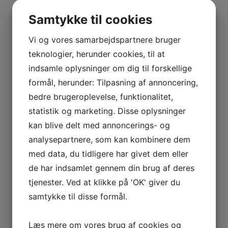
BOURGOGNE
Indtast for at starte søgningen
–
Samtykke til cookies
ODOUL-
COQUARD
Vi og vores samarbejdspartnere bruger
BOURGOGNE
teknologier, herunder cookies, til at
Vis flere
–
indsamle oplysninger om dig til forskellige
Kurv
SOPHIE
formål, herunder: Tilpasning af annoncering,
CINIER
bedre brugeroplevelse, funktionalitet,
Ingen varer i kurven.
CÔTES
statistik og marketing. Disse oplysninger
DU
0
kr.
0,00
kan blive delt med annoncerings- og
RHÔNE
0
analysepartnere, som kan kombinere dem
–
AURÉLIEN
med data, du tidligere har givet dem eller
Interesseret i vin?
CHATAGNIER
de har indsamlet gennem din brug af deres
CÔTES
tjenester. Ved at klikke på 'OK' giver du
Skriv dig op til nyheder fra Vintage Only.
DU
Du modtager særtilbud en gang om ugen, information
samtykke til disse formål.
RHÔNE
om nye vinhuse i sortimentet, samt ekstraordinær
–
information hvis der dukker noget op du ikke må gå
Læs mere om vores brug af cookies og