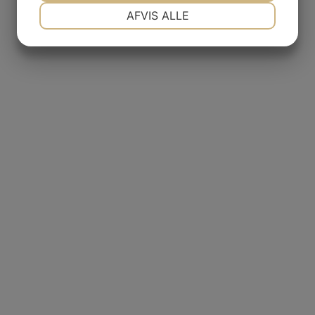
NØDVENDIGE
PRÆFERENCER
AFVIS ALLE
JA
NEJ
JA
NEJ
MARKETING
STATISTIK
 Roger