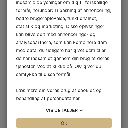
indsamle oplysninger om dig til forskellige
formål, herunder: Tilpasning af annoncering,
bedre brugeroplevelse, funktionalitet,
statistik og marketing. Disse oplysninger
GAS
kan blive delt med annoncerings- og
analysepartnere, som kan kombinere dem
NCIA
med data, du tidligere har givet dem eller
– BODEGAS
de har indsamlet gennem din brug af deres
tjenester. Ved at klikke på 'OK' giver du
L AGUILA
samtykke til disse formål.
AS
Læs mere om vores brug af cookies og
behandling af persondata
her
.
Filter
VIS
DETALJER
JA
NEJ
OK
JA
NEJ