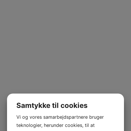
 VETOIS
AGNIER
L FRANCE
AITAREN
R WINES
Samtykke til cookies
Vi og vores samarbejdspartnere bruger
teknologier, herunder cookies, til at
AL