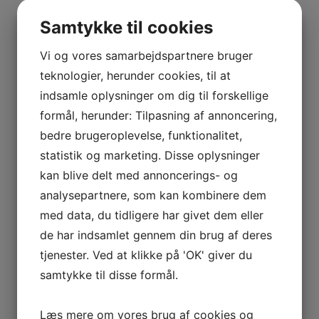
BOURGOGNE
–
Samtykke til cookies
12 måneder på brugte franske barriques og
ODOUL-
derefter 12 måneders flaskelagring.
COQUARD
Vi og vores samarbejdspartnere bruger
BOURGOGNE
Tilføj til kurv
Sammenlign vare
teknologier, herunder cookies, til at
–
indsamle oplysninger om dig til forskellige
SOPHIE
formål, herunder: Tilpasning af annoncering,
CINIER
bedre brugeroplevelse, funktionalitet,
CÔTES
statistik og marketing. Disse oplysninger
DU
Tilføj til kurv
Sammenlign vare
kan blive delt med annoncerings- og
RHÔNE
2021 El Pedregal Blanco, Bodegas Peique, Valtuille de
analysepartnere, som kan kombinere dem
–
Abajo, Bierzo
AURÉLIEN
med data, du tidligere har givet dem eller
CHATAGNIER
de har indsamlet gennem din brug af deres
kr.
475,00
CÔTES
tjenester. Ved at klikke på 'OK' giver du
DU
El Pedregal er et vidunder fra den bedste del af
samtykke til disse formål.
RHÔNE
Bierzo, Valtuille de Abajo.
–
Læs mere om vores brug af cookies og