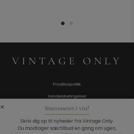
1
2
VINTAGE ONLY
Privatlivspolitik
Handelsbetingelser
Interesseret i vin?
Persondatapolitik
Kontakt
Skriv dig op til nyheder fra Vintage Only.
Du modtager særtilbud en gang om ugen,
Smileyrapport