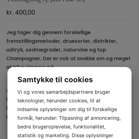
kr.
400,00
Jeg tager dig gennem forskellige
fremstillingsmetoder, druesorter, distrikter,
udtryk, sødmegrader, naturvine og top
Champagner. Der er nok at snakke om og meget
at blive klogere på.
Samtykke til cookies
Champagne er forbundet med luksus. Mange har
Vi og vores samarbejdspartnere bruger
kopieret metoden med stor succes, men ingen
teknologier, herunder cookies, til at
har formået at overgå de store franske
indsamle oplysninger om dig til forskellige
klassikere.
formål, herunder: Tilpasning af annoncering,
bedre brugeroplevelse, funktionalitet,
statistik og marketing. Disse oplysninger