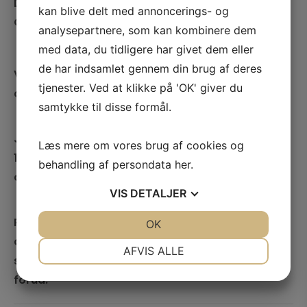
Du vil komme til at smage Cava, Pet Nat,
kan blive delt med annoncerings- og
Crémant og selvfølgelig 4 Champagner.
analysepartnere, som kan kombinere dem
med data, du tidligere har givet dem eller
de har indsamlet gennem din brug af deres
Vi smager vinene fra kl. 12-15 og du kan købe
tjenester. Ved at klikke på 'OK' giver du
dejlig frokost undervejs.
samtykke til disse formål.
Jeg glæder mig helt vildt til at se jer i klubhuset i
Læs mere om vores brug af cookies og
105, på terrassen bag huset hvis vejret tillader
behandling af persondata
her
.
det, og ellers er vi indenfor
VIS
DETALJER
Prisen for smagningen er kr. 400,- og betales på
JA
NEJ
OK
JA
NEJ
dagen, men du kan også købe den her hvis den
NØDVENDIGE
PRÆFERENCER
AFVIS ALLE
skal gives som gave eller du ønsker at betale
JA
NEJ
JA
NEJ
forud.
MARKETING
STATISTIK