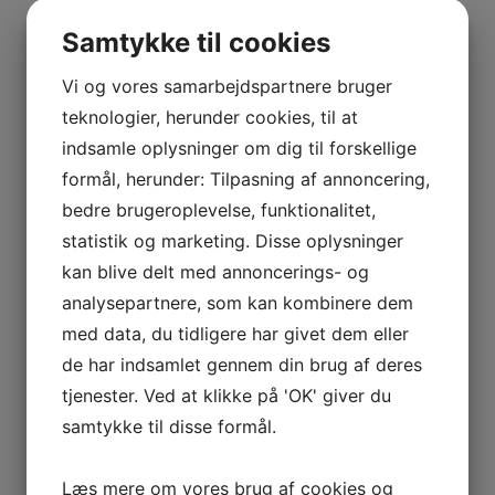
BOURGOGNE
–
Det her er som at drikke god Bourgogne, hvis du
Samtykke til cookies
ODOUL-
bare lige skifter Pinot Noir ud med Gamay druen.
COQUARD
Vi og vores samarbejdspartnere bruger
Den er lavet efter samme opskrift med længere
BOURGOGNE
skindkontakt, gæring ved hjælp af egne
teknologier, herunder cookies, til at
–
gærceller, og en længere lagring der giver vinen
indsamle oplysninger om dig til forskellige
SOPHIE
mere kompleksitet og dybde.
formål, herunder: Tilpasning af annoncering,
CINIER
bedre brugeroplevelse, funktionalitet,
Den har lige præcis fået den lagring så den på en
CÔTES
statistik og marketing. Disse oplysninger
måde er saftig og lækker, men samtidig har den
DU
smidt hvalpefedtet og tager dig et step højere
kan blive delt med annoncerings- og
RHÔNE
op.
analysepartnere, som kan kombinere dem
–
AURÉLIEN
med data, du tidligere har givet dem eller
Nyd den som rød Bourgogne ved 16 grader.
CHATAGNIER
de har indsamlet gennem din brug af deres
CÔTES
Tilføj til kurv
Sammenlign vare
tjenester. Ved at klikke på 'OK' giver du
DU
samtykke til disse formål.
RHÔNE
–
Læs mere om vores brug af cookies og
VINTAGE ONLY