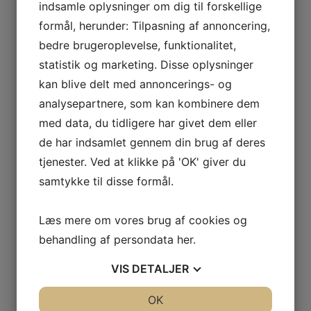
ODOUL-
indsamle oplysninger om dig til forskellige
Persondatapolitik
COQUARD
formål, herunder: Tilpasning af annoncering,
Kontakt
BOURGOGNE
bedre brugeroplevelse, funktionalitet,
Smileyrapport
–
statistik og marketing. Disse oplysninger
SOPHIE
Privatlivspolitik
kan blive delt med annoncerings- og
CINIER
Handelsbetingelser
analysepartnere, som kan kombinere dem
CÔTES
Persondatapolitik
DU
med data, du tidligere har givet dem eller
Kontakt
RHÔNE
de har indsamlet gennem din brug af deres
Smileyrapport
–
tjenester. Ved at klikke på 'OK' giver du
AURÉLIEN
Lastudioicon-b-facebook
Lastudioicon-b-instagram
samtykke til disse formål.
CHATAGNIER
Linkedin
CÔTES
Læs mere om vores brug af cookies og
Indtast for at starte søgningen
DU
behandling af persondata
her
.
RHÔNE
–
VIS
DETALJER
FAMILLE
Vis flere
DE
JA
NEJ
OK
JA
NEJ
Kurv