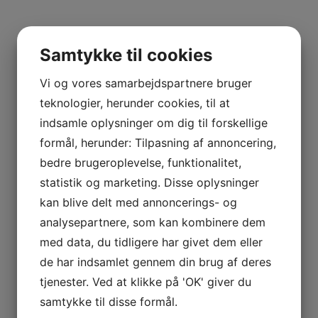
BOURGOGNE
–
ODOUL-
Samtykke til cookies
COQUARD
BOURGOGNE
Vi og vores samarbejdspartnere bruger
–
teknologier, herunder cookies, til at
SOPHIE
indsamle oplysninger om dig til forskellige
CINIER
CÔTES
formål, herunder: Tilpasning af annoncering,
DU
bedre brugeroplevelse, funktionalitet,
RHÔNE
statistik og marketing. Disse oplysninger
–
kan blive delt med annoncerings- og
AURÉLIEN
analysepartnere, som kan kombinere dem
CHATAGNIER
med data, du tidligere har givet dem eller
CÔTES
de har indsamlet gennem din brug af deres
DU
tjenester. Ved at klikke på 'OK' giver du
RHÔNE
samtykke til disse formål.
–