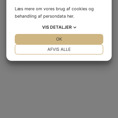
FAMILLE
DE
Læs mere om vores brug af cookies og
BOEL
behandling af persondata
her
.
FRANCE
SPANIEN
VIS
DETALJER
GETARIAKO
JA
NEJ
OK
JA
NEJ
TXAKOLINA
–
NØDVENDIGE
PRÆFERENCER
AFVIS ALLE
BODEGA
JA
NEJ
JA
NEJ
AITAREN
MARKETING
STATISTIK
RIOJA
/
BIZKAIKO
TXAKOLINA
– OXER
WINES
RIAS
BAIXAS