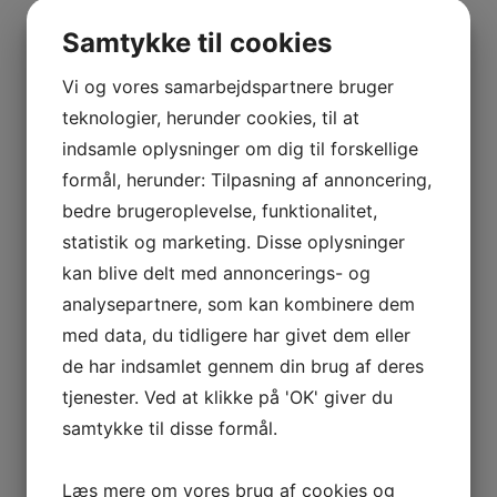
BOURGOGNE
–
Samtykke til cookies
ODOUL-
COQUARD
Vi og vores samarbejdspartnere bruger
BOURGOGNE
teknologier, herunder cookies, til at
–
indsamle oplysninger om dig til forskellige
SOPHIE
formål, herunder: Tilpasning af annoncering,
CINIER
bedre brugeroplevelse, funktionalitet,
CÔTES
statistik og marketing. Disse oplysninger
DU
kan blive delt med annoncerings- og
RHÔNE
analysepartnere, som kan kombinere dem
–
AURÉLIEN
med data, du tidligere har givet dem eller
CHATAGNIER
de har indsamlet gennem din brug af deres
CÔTES
tjenester. Ved at klikke på 'OK' giver du
DU
samtykke til disse formål.
RHÔNE
–
Læs mere om vores brug af cookies og