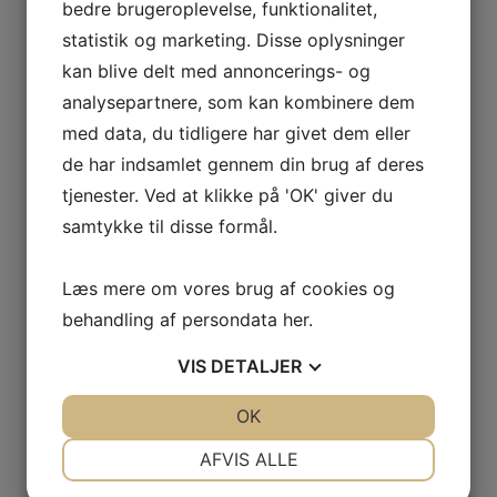
bedre brugeroplevelse, funktionalitet,
statistik og marketing. Disse oplysninger
2018 Fixin Vieilles
Vignes, Mongeard-
kan blive delt med annoncerings- og
Mugneret
analysepartnere, som kan kombinere dem
kr.
425,00
med data, du tidligere har givet dem eller
de har indsamlet gennem din brug af deres
tjenester. Ved at klikke på 'OK' giver du
samtykke til disse formål.
Læs mere om vores brug af cookies og
behandling af persondata
her
.
VINTAGE ONLY
VIS
DETALJER
JA
NEJ
OK
JA
NEJ
Privatlivspolitik
NØDVENDIGE
PRÆFERENCER
AFVIS ALLE
Handelsbetingelser
JA
NEJ
JA
NEJ