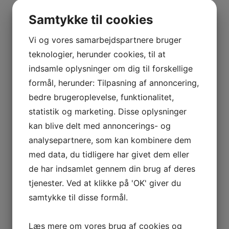
BOURGOGNE
på lie’en uden omrøring (battonage). Vinen
–
Samtykke til cookies
gennemgår ikke malolaktisk gæring og fremviser
ODOUL-
på alle måder det klareste udtryk af den sprøde
COQUARD
Vi og vores samarbejdspartnere bruger
Albarino drue.
BOURGOGNE
teknologier, herunder cookies, til at
–
Tilføj til kurv
Sammenlign vare
indsamle oplysninger om dig til forskellige
SOPHIE
formål, herunder: Tilpasning af annoncering,
CINIER
bedre brugeroplevelse, funktionalitet,
CÔTES
statistik og marketing. Disse oplysninger
DU
kan blive delt med annoncerings- og
RHÔNE
Tilføj til kurv
Sammenlign vare
analysepartnere, som kan kombinere dem
–
2025 Albamar O Sebal, Bodegas Albamar, Rias Baixas
AURÉLIEN
med data, du tidligere har givet dem eller
CHATAGNIER
de har indsamlet gennem din brug af deres
kr.
275,00
CÔTES
tjenester. Ved at klikke på 'OK' giver du
DU
O Sebal er det tætteste vi kommer naturvin fra
samtykke til disse formål.
RHÔNE
Xurxo.
–
Læs mere om vores brug af cookies og