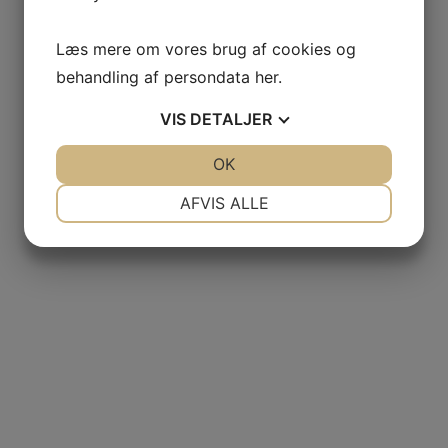
 VETOIS
Læs mere om vores brug af cookies og
nye vinhuse i sortimentet, samt ekstraordinær informati
behandling af persondata
her
.
VIS
DETALJER
JA
NEJ
OK
JA
NEJ
NØDVENDIGE
PRÆFERENCER
AFVIS ALLE
AGNIER
JA
NEJ
JA
NEJ
L FRANCE
MARKETING
STATISTIK
AITAREN
R WINES
AL