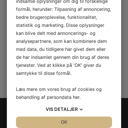
indsamle oplysninger om dig til forskellige
formål, herunder: Tilpasning af annoncering,
bedre brugeroplevelse, funktionalitet,
statistik og marketing. Disse oplysninger
kan blive delt med annoncerings- og
2002 Coteaux du Layon,
analysepartnere, som kan kombinere dem
Moulin Touchais
med data, du tidligere har givet dem eller
de har indsamlet gennem din brug af deres
kr.
350,00
tjenester. Ved at klikke på 'OK' giver du
samtykke til disse formål.
Læs mere om vores brug af cookies og
behandling af persondata
her
.
VIS
DETALJER
VINTAGE ONLY
JA
NEJ
OK
JA
NEJ