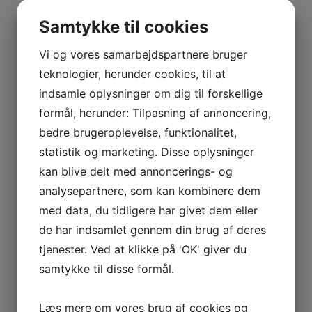
BOURGOGNE
–
Samtykke til cookies
ODOUL-
COQUARD
Vi og vores samarbejdspartnere bruger
BOURGOGNE
teknologier, herunder cookies, til at
–
indsamle oplysninger om dig til forskellige
SOPHIE
formål, herunder: Tilpasning af annoncering,
CINIER
bedre brugeroplevelse, funktionalitet,
CÔTES
statistik og marketing. Disse oplysninger
DU
kan blive delt med annoncerings- og
RHÔNE
analysepartnere, som kan kombinere dem
–
AURÉLIEN
med data, du tidligere har givet dem eller
CHATAGNIER
de har indsamlet gennem din brug af deres
CÔTES
tjenester. Ved at klikke på 'OK' giver du
DU
samtykke til disse formål.
RHÔNE
–
Læs mere om vores brug af cookies og