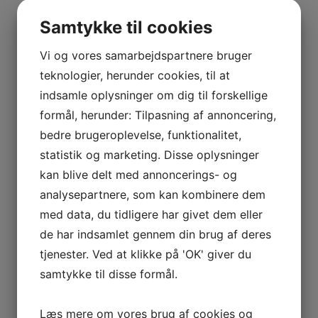
BOURGOGNE
–
Samtykke til cookies
ODOUL-
COQUARD
Vi og vores samarbejdspartnere bruger
BOURGOGNE
teknologier, herunder cookies, til at
–
indsamle oplysninger om dig til forskellige
SOPHIE
formål, herunder: Tilpasning af annoncering,
CINIER
bedre brugeroplevelse, funktionalitet,
CÔTES
statistik og marketing. Disse oplysninger
DU
kan blive delt med annoncerings- og
RHÔNE
analysepartnere, som kan kombinere dem
–
AURÉLIEN
med data, du tidligere har givet dem eller
CHATAGNIER
de har indsamlet gennem din brug af deres
CÔTES
tjenester. Ved at klikke på 'OK' giver du
DU
samtykke til disse formål.
RHÔNE
–
Læs mere om vores brug af cookies og