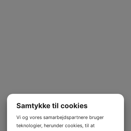
MAUNOURY
LOIRE –
MÉNARD-
GABORIT
CHABLIS
–
JÉRÉMY
ARNAUD
POMEROL
–
PETRUS
ALSACE
–
AGATHE
Samtykke til cookies
BURSIN
BOURGOGNE
Vi og vores samarbejdspartnere bruger
–
teknologier, herunder cookies, til at