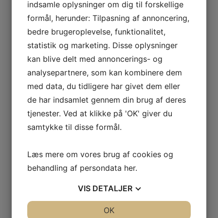
ODOUL-
indsamle oplysninger om dig til forskellige
COQUARD
formål, herunder: Tilpasning af annoncering,
BOURGOGNE
bedre brugeroplevelse, funktionalitet,
–
statistik og marketing. Disse oplysninger
SOPHIE
kan blive delt med annoncerings- og
CINIER
analysepartnere, som kan kombinere dem
CÔTES
DU
med data, du tidligere har givet dem eller
RHÔNE
de har indsamlet gennem din brug af deres
–
tjenester. Ved at klikke på 'OK' giver du
AURÉLIEN
samtykke til disse formål.
CHATAGNIER
CÔTES
Læs mere om vores brug af cookies og
DU
behandling af persondata
her
.
RHÔNE
–
VIS
DETALJER
FAMILLE
DE
JA
NEJ
OK
JA
NEJ