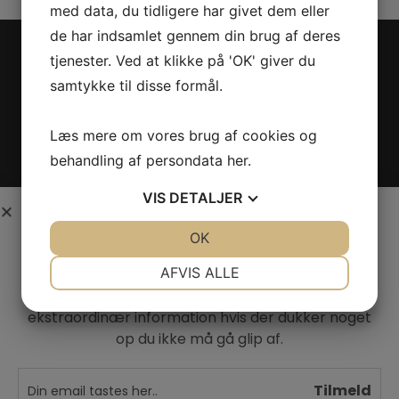
med data, du tidligere har givet dem eller
de har indsamlet gennem din brug af deres
tjenester. Ved at klikke på 'OK' giver du
VINTAGE ONLY
samtykke til disse formål.
Læs mere om vores brug af cookies og
Privatlivspolitik
behandling af persondata
her
.
Handelsbetingelser
VIS
DETALJER
Interesseret i vin?
Persondatapolitik
JA
NEJ
OK
JA
NEJ
Kontakt
Skriv dig op til nyheder fra Vintage Only.
NØDVENDIGE
PRÆFERENCER
AFVIS ALLE
Du modtager særtilbud en gang om ugen,
Smileyrapport
information om nye vinhuse i sortimentet, samt
JA
NEJ
JA
NEJ
ekstraordinær information hvis der dukker noget
MARKETING
STATISTIK
op du ikke må gå glip af.
Tilmeld