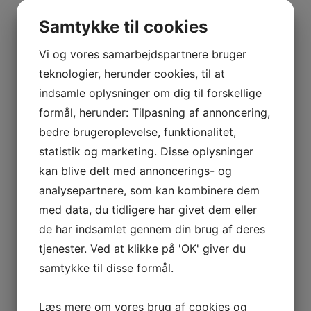
BOURGOGNE
–
Samtykke til cookies
ODOUL-
COQUARD
Vi og vores samarbejdspartnere bruger
BOURGOGNE
teknologier, herunder cookies, til at
–
indsamle oplysninger om dig til forskellige
SOPHIE
formål, herunder: Tilpasning af annoncering,
CINIER
bedre brugeroplevelse, funktionalitet,
CÔTES
statistik og marketing. Disse oplysninger
DU
kan blive delt med annoncerings- og
RHÔNE
analysepartnere, som kan kombinere dem
–
AURÉLIEN
med data, du tidligere har givet dem eller
CHATAGNIER
de har indsamlet gennem din brug af deres
CÔTES
tjenester. Ved at klikke på 'OK' giver du
DU
samtykke til disse formål.
RHÔNE
–
Læs mere om vores brug af cookies og