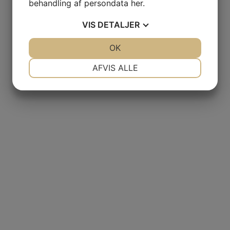
behandling af persondata
her
.
VIS
DETALJER
JA
NEJ
OK
JA
NEJ
GAS
NØDVENDIGE
PRÆFERENCER
AFVIS ALLE
JA
NEJ
JA
NEJ
NCIA
– BODEGAS
MARKETING
STATISTIK
L AGUILA
AS