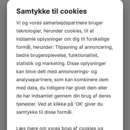
BOURGOGNE
Lastudioicon-b-facebook
Lastudioicon-b-instagram
–
Samtykke til cookies
Linkedin
ODOUL-
COQUARD
Vi og vores samarbejdspartnere bruger
Indtast for at starte søgningen
BOURGOGNE
teknologier, herunder cookies, til at
–
indsamle oplysninger om dig til forskellige
SOPHIE
formål, herunder: Tilpasning af annoncering,
CINIER
Vis flere
bedre brugeroplevelse, funktionalitet,
CÔTES
Kurv
statistik og marketing. Disse oplysninger
DU
kan blive delt med annoncerings- og
RHÔNE
Ingen varer i kurven.
analysepartnere, som kan kombinere dem
–
AURÉLIEN
med data, du tidligere har givet dem eller
0
kr.
0,00
CHATAGNIER
de har indsamlet gennem din brug af deres
0
CÔTES
tjenester. Ved at klikke på 'OK' giver du
Interesseret i vin?
DU
samtykke til disse formål.
RHÔNE
Skriv dig op til nyheder fra Vintage Only.
–
Læs mere om vores brug af cookies og