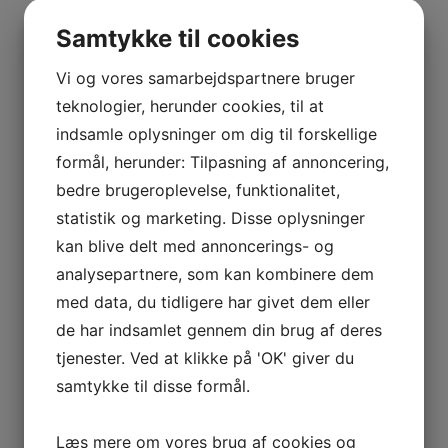
BOURGOGNE
–
Samtykke til cookies
ODOUL-
COQUARD
Vi og vores samarbejdspartnere bruger
BOURGOGNE
teknologier, herunder cookies, til at
–
indsamle oplysninger om dig til forskellige
SOPHIE
formål, herunder: Tilpasning af annoncering,
CINIER
bedre brugeroplevelse, funktionalitet,
CÔTES
statistik og marketing. Disse oplysninger
DU
kan blive delt med annoncerings- og
RHÔNE
analysepartnere, som kan kombinere dem
–
AURÉLIEN
med data, du tidligere har givet dem eller
CHATAGNIER
de har indsamlet gennem din brug af deres
CÔTES
tjenester. Ved at klikke på 'OK' giver du
DU
samtykke til disse formål.
RHÔNE
–
Læs mere om vores brug af cookies og