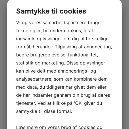
BOURGOGNE
–
Samtykke til cookies
ODOUL-
COQUARD
Vi og vores samarbejdspartnere bruger
BOURGOGNE
teknologier, herunder cookies, til at
–
indsamle oplysninger om dig til forskellige
SOPHIE
formål, herunder: Tilpasning af annoncering,
CINIER
bedre brugeroplevelse, funktionalitet,
CÔTES
statistik og marketing. Disse oplysninger
DU
kan blive delt med annoncerings- og
RHÔNE
analysepartnere, som kan kombinere dem
–
AURÉLIEN
med data, du tidligere har givet dem eller
CHATAGNIER
de har indsamlet gennem din brug af deres
CÔTES
tjenester. Ved at klikke på 'OK' giver du
DU
samtykke til disse formål.
RHÔNE
–
Læs mere om vores brug af cookies og